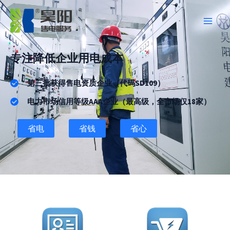
跳
Main
至
Men
内
容
专注降低企业用电成本
第三批获得售电资质企业（代码SD109）
电力市场信用等级AAA企业（最高级，全市场仅18家）
省电
省钱
省心